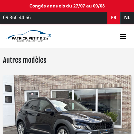
Congés annuels du 27/07 au 09/08
09 360 44 66
FR
NL
Autres modèles