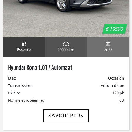
€ 19500
Essence
2023
29000 km
Hyundai Kona 1.0T / Automaat
Ètat:
Occasion
Transmission:
Automatique
Pk din:
120 pk
Norme européenne:
6D
SAVOIR PLUS