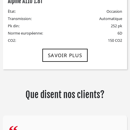
Alpine A110 1.8T
Ètat:
Occasion
Transmission:
Automatique
Pk din:
252 pk
Norme européenne:
6D
CO2:
150 CO2
SAVOIR PLUS
Que disent nos clients?