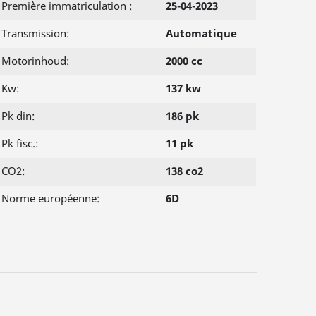
Première immatriculation :
25-04-2023
Transmission:
Automatique
Motorinhoud:
2000 cc
Kw:
137 kw
Pk din:
186 pk
Pk fisc.:
11 pk
CO2:
138 co2
Norme européenne:
6D