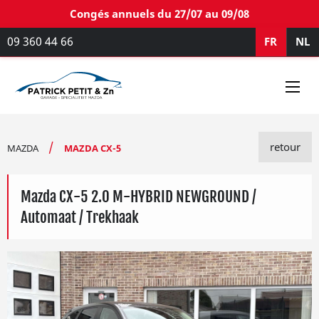
Congés annuels du 27/07 au 09/08
09 360 44 66
FR
NL
retour
MAZDA
MAZDA CX-5
Mazda CX-5 2.0 M-HYBRID NEWGROUND /
Automaat / Trekhaak