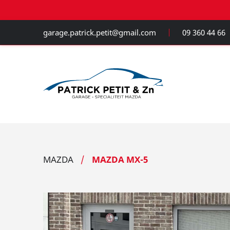
garage.patrick.petit@gmail.com
09 360 44 66
MAZDA
MAZDA MX-5