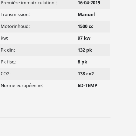
Première immatriculation :
16-04-2019
Transmission:
Manuel
Motorinhoud:
1500 cc
Kw:
97 kw
Pk din:
132 pk
Pk fisc.:
8 pk
CO2:
138 co2
Norme européenne:
6D-TEMP