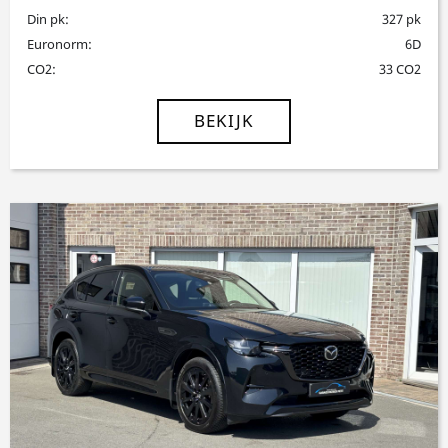
Din pk:
327 pk
Euronorm:
6D
CO2:
33 CO2
BEKIJK