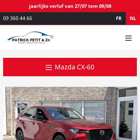
jaarlijks verlof van 27/07 tem 09/08
09 360 44 66
FR
NL
Mazda CX-60