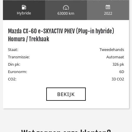
Hybride
2022
63000 km
Mazda CX-60 e-SKYACTIV PHEV (Plug-in hybride)
Homura / Trekhaak
Staat:
Tweedehands
Transmissie:
Automaat
Din pk:
326 pk
Euronorm:
6D
CO2:
33 CO2
BEKIJK