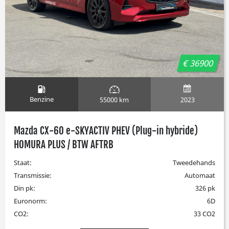
€ 36900
Benzine
2023
55000 km
Mazda CX-60 e-SKYACTIV PHEV (Plug-in hybride)
HOMURA PLUS / BTW AFTRB
Staat:
Tweedehands
Transmissie:
Automaat
Din pk:
326 pk
Euronorm:
6D
CO2:
33 CO2