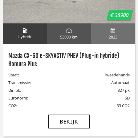
€ 38900
Hybride
2023
53000 km
Mazda CX-60 e-SKYACTIV PHEV (Plug-in hybride)
Homura Plus
Staat:
Tweedehands
Transmissie:
Automaat
Din pk:
327 pk
Euronorm:
6D
CO2:
33 CO2
BEKIJK