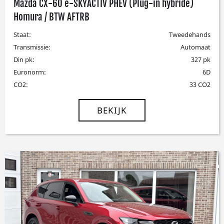
Mazda CX-60 e-SKYACTIV PHEV (Plug-in hybride)
Homura / BTW AFTRB
Staat:
Tweedehands
Transmissie:
Automaat
Din pk:
327 pk
Euronorm:
6D
CO2:
33 CO2
BEKIJK