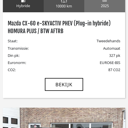
Hybride
2025
10000 km
Mazda CX-60 e-SKYACTIV PHEV (Plug-in hybride)
HOMURA PLUS / BTW AFTRB
Staat:
Tweedehands
Transmissie:
Automaat
Din pk:
327 pk
Euronorm:
EURO6E-BIS
CO2:
87 CO2
BEKIJK