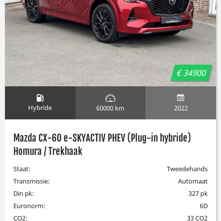
€ 34900
Hybride
2022
60000 km
Mazda CX-60 e-SKYACTIV PHEV (Plug-in hybride)
Homura / Trekhaak
Staat:
Tweedehands
Transmissie:
Automaat
Din pk:
327 pk
Euronorm:
6D
CO2:
33 CO2