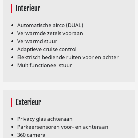
Interieur
Automatische airco (DUAL)
Verwarmde zetels vooraan
Verwarmd stuur
Adaptieve crui­se con­trol
Elek­trisch be­dien­de rui­ten voor en ach­ter
Multifunctioneel stuur
Exterieur
Pri­va­cy glas ach­ter­aan
Parkeersensoren voor- en achteraan
360 camera