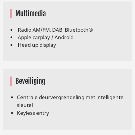
Multimedia
Ra­dio AM/FM, DAB, Blue­tooth®
Apple carplay / Androïd
Head up display
Beveiliging
Cen­tra­le deur­ver­gren­de­ling met in­tel­li­gen­te
sleu­tel
Keyless entry