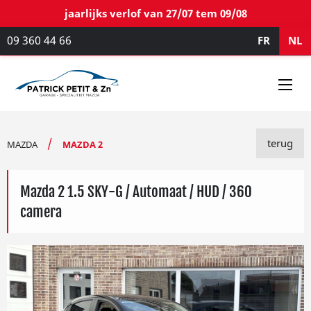
jaarlijks verlof van 27/07 tem 09/08
09 360 44 66
FR
NL
terug
MAZDA
MAZDA 2
Mazda 2 1.5 SKY-G / Automaat / HUD / 360
camera