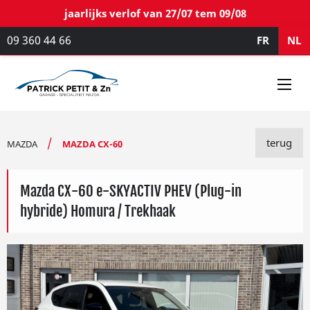
jaarlijks verlof van 27/07 tem 09/08
09 360 44 66
FR
NL
terug
MAZDA
MAZDA CX-60
Mazda CX-60 e-SKYACTIV PHEV (Plug-in
hybride) Homura / Trekhaak