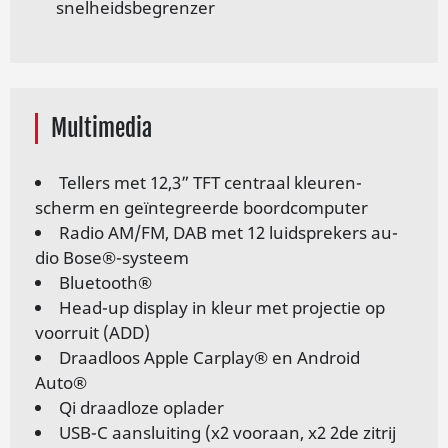
snel­heids­be­gren­zer
Multimedia
Tel­lers met 12,3” TFT cen­traal kleu­ren­
scherm en ge­ïn­te­greer­de boord­com­pu­ter
Ra­dio AM/FM, DAB met 12 luid­spre­kers au­
dio Bose®-systeem
Blue­tooth®
Head-up dis­play in kleur met pro­jec­tie op
voor­ruit (ADD)
Draad­loos Ap­ple Car­play® en An­droid
Auto®
Qi draadloze oplader
USB-C aansluiting (x2 vooraan, x2 2de zitrij