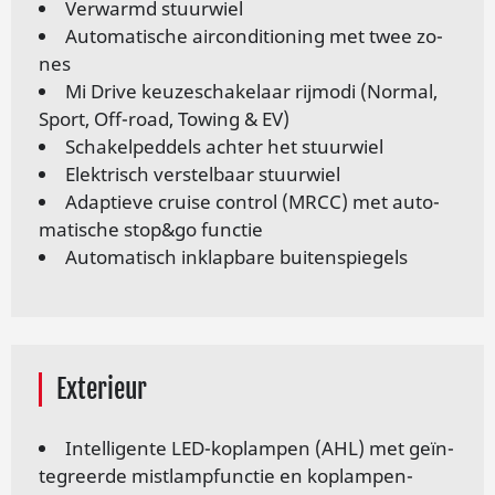
Verwarmd stuurwiel
Au­to­ma­ti­sche air­con­di­ti­o­ning met twee zo­
nes
Mi Dri­ve keu­ze­scha­ke­laar rij­mo­di (Nor­mal,
Sport, Off-road, To­wing & EV)
Scha­kel­ped­dels ach­ter het stuur­wiel
Elek­trisch ver­stel­baar stuur­wiel
Adap­tie­ve crui­se con­trol (MRCC) met au­to­
ma­ti­sche stop&go func­tie
Au­to­ma­tisch in­klap­ba­re bui­ten­spie­gels
Exterieur
In­tel­li­gen­te LED-kop­lam­pen (AHL) met ge­ïn­
te­greer­de mist­lamp­func­tie en kop­lam­pen­