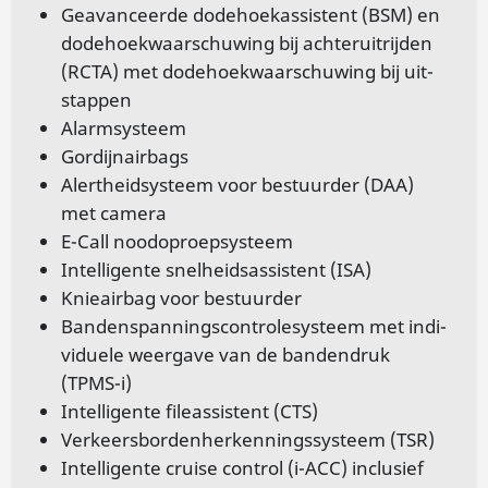
Ge­a­van­ceer­de do­de­hoe­kas­sis­tent (BSM) en
do­de­hoek­waar­schu­wing bij ach­ter­uit­rij­den
(RCTA) met do­de­hoek­waar­schu­wing bij uit­
stap­pen
Alarm­systeem
Gor­dij­n­air­bags
Alert­heidsysteem voor be­stuur­der (DAA)
met ca­me­ra
E-Call nood­op­roep­systeem
In­tel­li­gen­te snel­heids­as­sis­tent (ISA)
Knie­air­bag voor be­stuur­der
Ban­den­span­nings­con­tro­le­systeem met in­di­
vi­du­e­le weer­ga­ve van de ban­den­druk
(TPMS-i)
In­tel­li­gen­te fi­leas­sis­tent (CTS)
Ver­keers­bor­den­her­ken­nings­systeem (TSR)
In­tel­li­gen­te crui­se con­trol (i-ACC) in­clu­sief