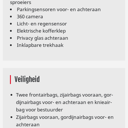
sproei­ers
Par­kingsen­so­ren voor- en ach­ter­aan
360 camera
Licht- en re­gen­sen­sor
Elektrische kofferklep
Privacy glas achteraan
Inklapbare trekhaak
Veiligheid
Twee fron­tair­bags, zij­air­bags voor­aan, gor­
dij­n­air­bags voor- en ach­ter­aan en knie­air­
bag voor be­stuur­der
Zij­air­bags voor­aan, gor­dij­n­air­bags voor- en
ach­ter­aan